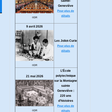
Sainte-
Geneviève
Pour plus de
détails
©DR
9 avril 2026
Les Joliot-Curie
Pour plus de
détails
©DR
L’École
polytechnique
21 mai 2026
sur la Montagne
sainte
Geneviève :
220 ans
d’histoires
Pour plus de
©DR
détails