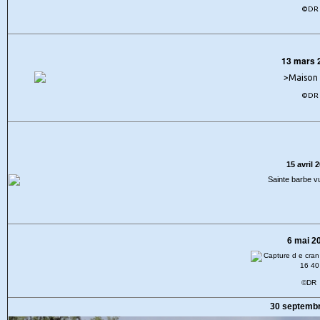
©DR
13 mars 
©DR
15 avril 
6 mai 2
©DR
30 septemb