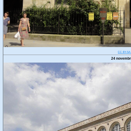
CC BY-SA 
24 novembr