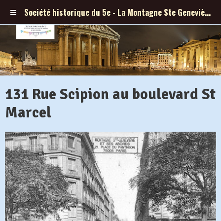
Société historique du 5e - La Montagne Ste Geneviève et ses abords
131 Rue Scipion au boulevard St
Marcel