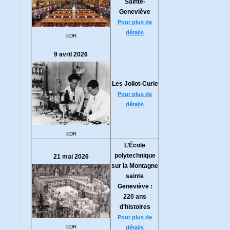
Sainte-
Geneviève
Pour plus de
détails
©DR
9 avril 2026
Les Joliot-Curie
Pour plus de
détails
©DR
L’École
polytechnique
21 mai 2026
sur la Montagne
sainte
Geneviève :
220 ans
d’histoires
Pour plus de
©DR
détails