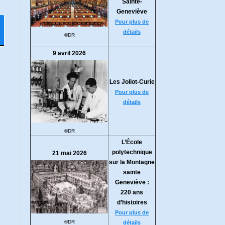
Sainte-
Geneviève
Pour plus de
détails
©DR
9 avril 2026
Les Joliot-Curie
Pour plus de
détails
©DR
L’École
polytechnique
21 mai 2026
sur la Montagne
sainte
Geneviève :
220 ans
d’histoires
Pour plus de
©DR
détails