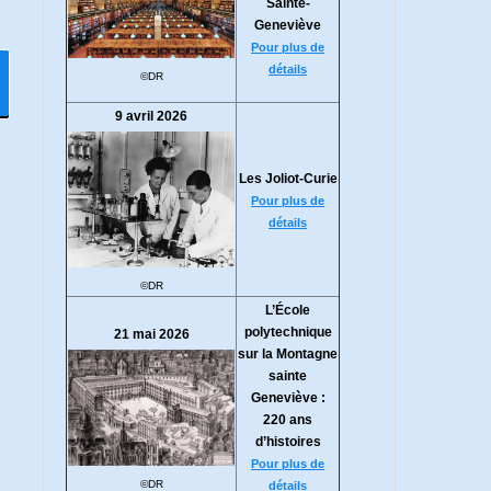
Sainte-
Geneviève
Pour plus de
détails
©DR
9 avril 2026
Les Joliot-Curie
Pour plus de
détails
©DR
L’École
polytechnique
21 mai 2026
sur la Montagne
sainte
Geneviève :
220 ans
d’histoires
Pour plus de
©DR
détails