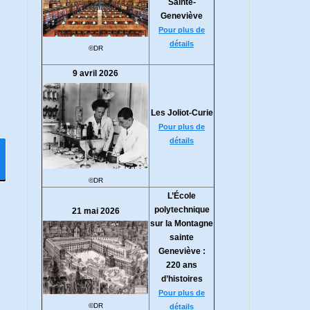
Sainte-
Geneviève
Pour plus de
détails
©DR
9 avril 2026
Les Joliot-Curie
Pour plus de
détails
©DR
L’École
polytechnique
21 mai 2026
sur la Montagne
sainte
Geneviève :
220 ans
d’histoires
Pour plus de
©DR
détails