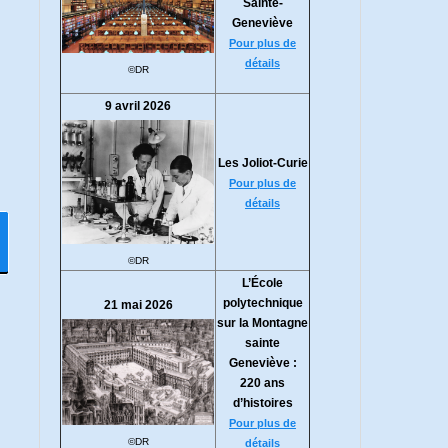
Sainte-
Geneviève
Pour plus de
détails
©DR
9 avril 2026
Les Joliot-Curie
Pour plus de
détails
©DR
L’École
polytechnique
21 mai 2026
sur la Montagne
sainte
Geneviève :
220 ans
d’histoires
Pour plus de
©DR
détails