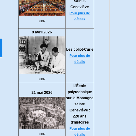
Sainte-
Geneviève
Pour plus de
détails
©DR
9 avril 2026
Les Joliot-Curie
Pour plus de
détails
©DR
L’École
polytechnique
21 mai 2026
sur la Montagne
sainte
Geneviève :
220 ans
d’histoires
Pour plus de
©DR
détails