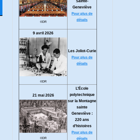
Sainte-
Geneviève
Pour plus de
détails
©DR
9 avril 2026
Les Joliot-Curie
Pour plus de
détails
©DR
L’École
polytechnique
21 mai 2026
sur la Montagne
sainte
Geneviève :
220 ans
d’histoires
Pour plus de
©DR
détails