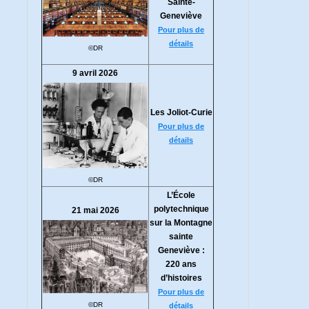
Sainte-
Geneviève
Pour plus de
détails
©DR
9 avril 2026
Les Joliot-Curie
Pour plus de
détails
©DR
L’École
polytechnique
21 mai 2026
sur la Montagne
sainte
Geneviève :
220 ans
d’histoires
Pour plus de
©DR
détails