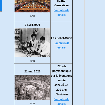
Sainte-
Geneviève
Pour plus de
détails
©DR
9 avril 2026
Les Joliot-Curie
Pour plus de
détails
©DR
L’École
polytechnique
21 mai 2026
sur la Montagne
sainte
Geneviève :
220 ans
d’histoires
Pour plus de
©DR
détails