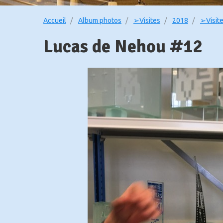
Accueil
Album photos
➢Visites
2018
➢Visit
Lucas de Nehou #12