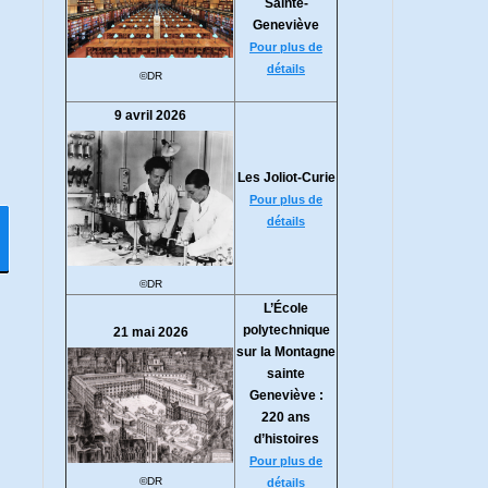
Sainte-
Geneviève
Pour plus de
détails
©DR
9 avril 2026
Les Joliot-Curie
Pour plus de
détails
©DR
L’École
polytechnique
21 mai 2026
sur la Montagne
sainte
Geneviève :
220 ans
d’histoires
Pour plus de
©DR
détails