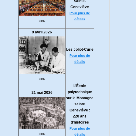
Sainte-
Geneviève
Pour plus de
détails
©DR
9 avril 2026
Les Joliot-Curie
Pour plus de
détails
©DR
L’École
polytechnique
21 mai 2026
sur la Montagne
sainte
Geneviève :
220 ans
d’histoires
Pour plus de
©DR
détails