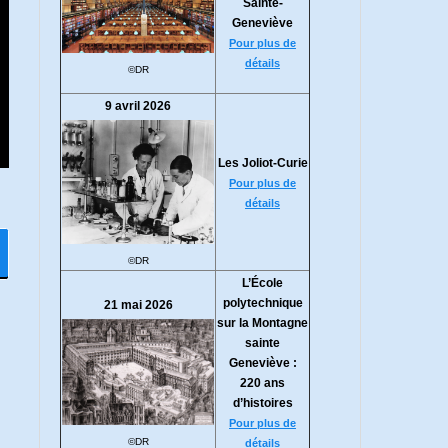
Sainte-
Geneviève
Pour plus de
détails
©DR
9 avril 2026
Les Joliot-Curie
Pour plus de
détails
©DR
L’École
polytechnique
21 mai 2026
sur la Montagne
sainte
Geneviève :
220 ans
d’histoires
Pour plus de
©DR
détails