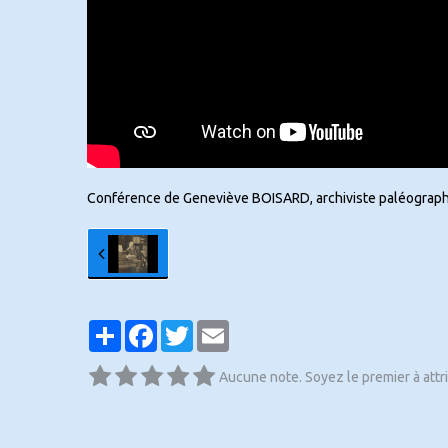
Conférence de Geneviève BOISARD, archiviste paléograph
Partager
Facebook
Twitter
Email
Aucune note. Soyez le premier à attr