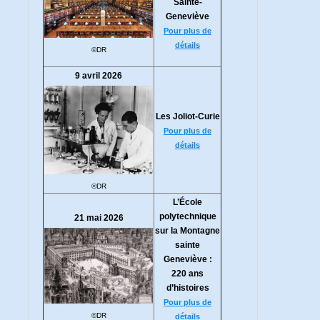
Sainte-
Geneviève
Pour plus de
détails
©DR
9 avril 2026
Les Joliot-Curie
Pour plus de
détails
©DR
L’École
polytechnique
21 mai 2026
sur la Montagne
sainte
Geneviève :
220 ans
d’histoires
Pour plus de
©DR
détails