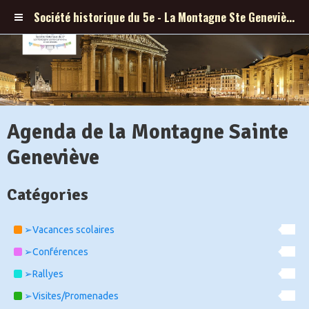
Société historique du 5e - La Montagne Ste Geneviève et ses abords
Agenda de la Montagne Sainte
Geneviève
Catégories
➢Vacances scolaires
60
➢Conférences
52
➢Rallyes
6
➢Visites/Promenades
77