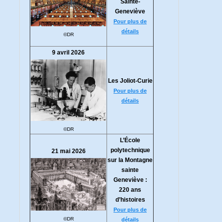
Sainte-
Geneviève
Pour plus de
détails
©DR
9 avril 2026
Les Joliot-Curie
Pour plus de
détails
©DR
L’École
polytechnique
21 mai 2026
sur la Montagne
sainte
Geneviève :
220 ans
d’histoires
Pour plus de
©DR
détails