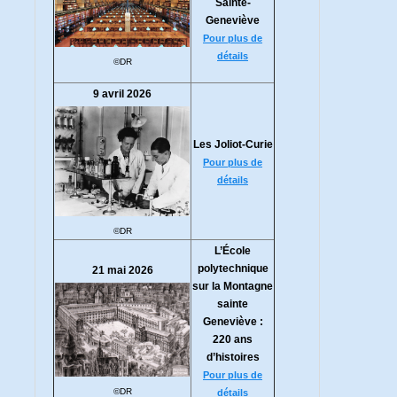
Sainte-
Geneviève
Pour plus de
détails
©DR
9 avril 2026
Les Joliot-Curie
Pour plus de
détails
©DR
L’École
polytechnique
21 mai 2026
sur la Montagne
sainte
Geneviève :
220 ans
d’histoires
Pour plus de
©DR
détails