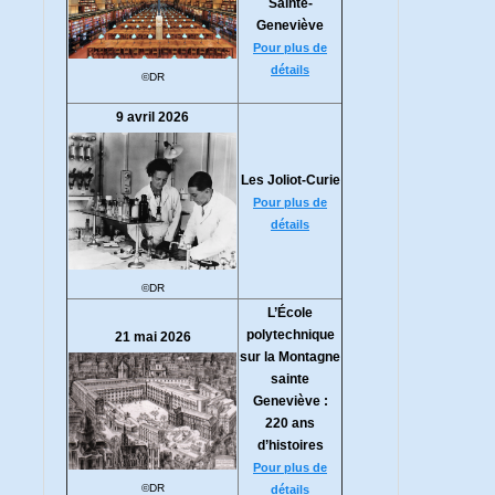
Sainte-
Geneviève
Pour plus de
détails
©DR
9 avril 2026
Les Joliot-Curie
Pour plus de
détails
©DR
L’École
polytechnique
21 mai 2026
sur la Montagne
sainte
Geneviève :
220 ans
d’histoires
Pour plus de
©DR
détails